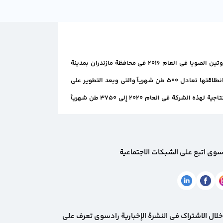
اتحدت الشركة التعاونية "راد تجارت متحد آمارد" مع علامة رادسوي التجارية لتأسيس هيكل واحد لإنتاج بروتين الصويا في العام 2016 في محافظة مازندران بمدينة
آمل وذلك بهدف الارتقاء بصحة وسلامة المجتمع. لقد كانت الطاقة الإنتاجية لشركة "راد تجارت" في بداية انطلاقتها تعادل 500 طن شهرياً والتي وبعد التطوير على
جميع الأصعدة والوصول إلى ثلاث خطوط إنتاج ووصول القوى العاملة إلى 100 شخص؛ فقد بلغت الطاقة الإنتاجية لهذه الشركة في العام 2020 إلى 3750 طن شهرياً
سوی اتبع على الشبكات الاجتماعية
لال الاشتراك في النشرة الإخبارية رادسوی تعرف على