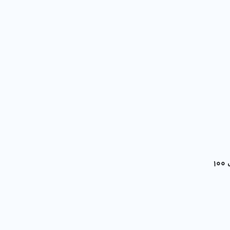
بروتين الصويا المنكه - المخصب 100