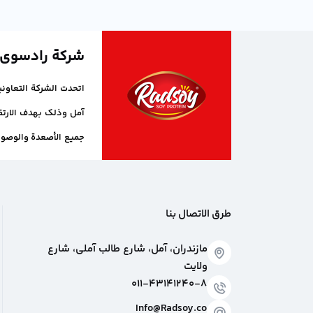
شركة رادسوی
و450000 طن سنوياً.
طرق الاتصال بنا
مازندران، آمل، شارع طالب آملي، شارع
ولايت
011-43141240-8
Info@Radsoy.co