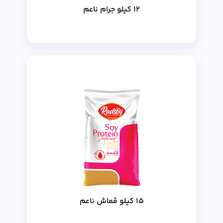
12 كيلو جرام ناعم
15 كيلو قماش ناعم